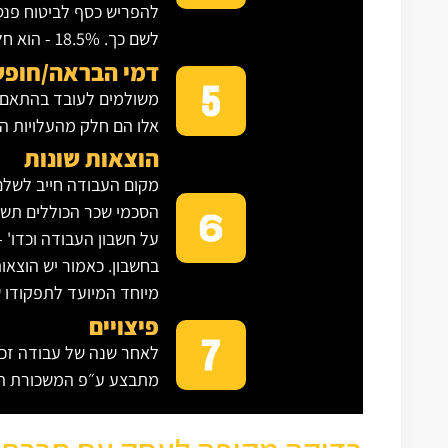
להפריש כסף לביטוח פנסי
לשם כך. 18.5% - הוא חלקו של המעביד ו- 6% הוא חלקו של העובד.
דמי הבראה/חופ
משולמים לעובד בהתאם ל
אלו הם חלק מהעלויות הש
הוצאות שונות
מקום העבודה חייב לשלם
הסכמי שכר הכוללים תשלו
על חשבון העבודה וכדו' 
בחשבון. כאמור יש הוצאות
מיוחד המיועד לתפקודו ש
פיצויים
לאחר שנה של עבודה זכאי
מתבצע ע״פ המשכורת הח