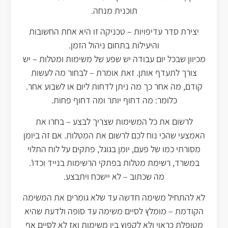
תוכנית מנחה.
יצירת סדר עדיפויות – טכניקה זו היא אחת החשובות
והיעילות בתחום ניהול הזמן.
מכיוון שבכל יום עבודה יש שפע של משימות ומטלות – יש
צורך לתעדף אותן. זאת אומרת – לבחור מה לעשות
קודם, מה אחר כך מה ניתן לדחות ליום או לשבוע אחר.
כלומר: מה דחוף יותר ומה דחוף פחות.
לרשום את כל המשימות שצריך לבצע – בחרו את
האמצעי שהכי נוח לכם לרשום את המטלות. אם זה ביומן
מסורתי כמו של פעם, יומן בגוגל, פתקים על לוח התלוי
במשרד, רשימת מטלות בפתקי הרשימות בנייד וכדו'.
מה שכתוב – לא יישכח ויתבצע.
לא להתחיל משימה חדשה עד שלא גומרים את המשימה
הקודמת – מומלץ לסיים משימה עד סופה ולדעת שהיא
מטופלת כראוי ולא לקפוץ בין משימות ואז לא לסיים אף