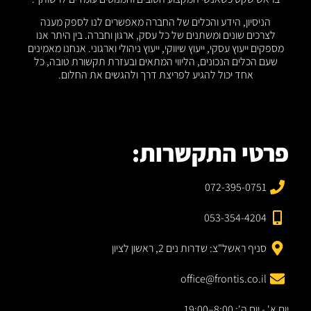
הניסיון, הידע והכלים של החברה מאפשרים לנו לספק מענה
לצרכים שונים ומשתנים של כל עסק, ארגון וחברה. בין היתר אנו
מספקים ייעוץ עסקי, ייעוץ שיווקי, ייעוץ ניהולי וארגוני. אנחנו מאמינים
שעם הכלים הנכונים, הליווי המתאים ובעזרת תקשורת טובה, כל
אחד יכול להגיע לפריצת דרך ולהגשים את החלום.
פרטי התקשרות:
072-395-0751
053-354-4204
סניף ראשל"צ: שדרות נים 2, ראשון לציון
office@frontis.co.il
יום א' - יום ה': 8:00–19:00